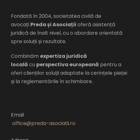
Fondată în 2004, societatea civilă de
avocați
Preda și Asociații
oferă asistență
juridică de înalt nivel, cu o abordare orientată
spre soluții și rezultate.
Combinăm
expertiza juridică
locală
cu
perspectiva europeană
pentru a
oferi clienților soluții adaptate la cerințele pieței
și la reglementările în schimbare.
Email
office@preda-asociatii.ro