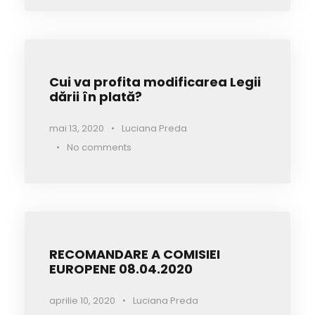
Cui va profita modificarea Legii
dării în plată?
mai 13, 2020
•
Luciana Preda
•
No comments
RECOMANDARE A COMISIEI
EUROPENE 08.04.2020
aprilie 10, 2020
•
Luciana Preda