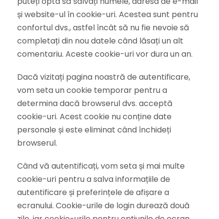
puteți opta să salvați numele, adresa de e-mail
și website-ul în cookie-uri. Acestea sunt pentru
confortul dvs., astfel încât să nu fie nevoie să
completați din nou datele când lăsați un alt
comentariu. Aceste cookie-uri vor dura un an.
Dacă vizitați pagina noastră de autentificare,
vom seta un cookie temporar pentru a
determina dacă browserul dvs. acceptă
cookie-uri. Acest cookie nu conține date
personale și este eliminat când închideți
browserul.
Când vă autentificați, vom seta și mai multe
cookie-uri pentru a salva informațiile de
autentificare și preferințele de afișare a
ecranului. Cookie-urile de login durează două
zile, iar cookie-urile pentru opțiunile de ecran