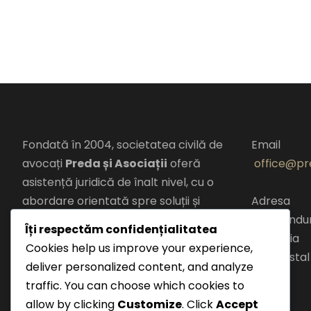
Fondată în 2004, societatea civilă de
Email
avocați
Preda și Asociații
oferă
office@pre
asistență juridică de înalt nivel, cu o
abordare orientată spre soluții și
Adresa
rezultate.
Șos. Panduri
Îți respectăm confidențialitatea
Romania
Cookies help us improve your experience,
Combinăm
expertiza juridică
cod postal
deliver personalized content, and analyze
locală
cu
perspectiva
traffic. You can choose which cookies to
europeană
pentru a oferi clienților
allow by clicking
Customize
. Click
Accept
soluții adaptate la cerințele pieței și