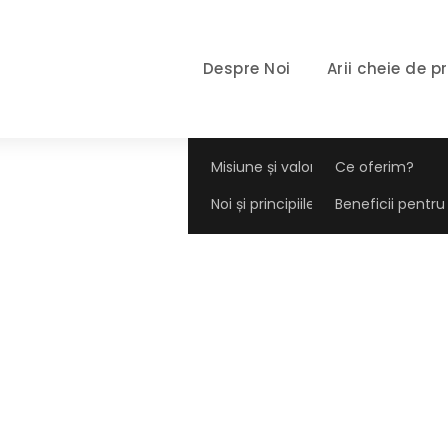
Despre Noi
Arii cheie de p
Misiune și valori
Ce oferim?
Noi și principiile noastre
Beneficii pentru 
Category
UNCATEGORIZED