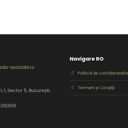
Navigare RO
da-asociatii.ro
Politică de confidențialit
Termeni și Condiții
, 1, Sector 5, București,
 050651